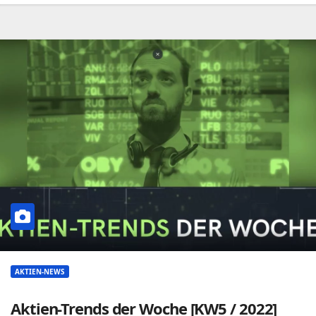
AKTIEN-NEWS
Aktien-Trends der Woche [KW5 / 2022]