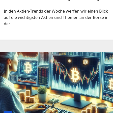
In den Aktien-Trends der Woche werfen wir einen Blick
auf die wichtigsten Aktien und Themen an der Börse in
der…