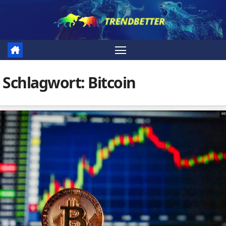
Zum
Inhalt
springen
Schlagwort:
Bitcoin