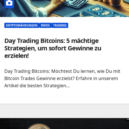
KRYPTOWÄHRUNGEN
INFOS
TRADING
Day Trading Bitcoins: 5 mächtige
Strategien, um sofort Gewinne zu
erzielen!
Day Trading Bitcoins: Möchtest Du lernen, wie Du mit
Bitcoin Trades Gewinne erzielst? Erfahre in unserem
Artikel die besten Strategien…