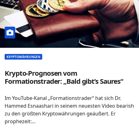
KRYPTOWÄHRUNGEN
Krypto-Prognosen vom
Formationstrader: „Bald gibt’s Saures“
Im YouTube-Kanal „Formationstrader“ hat sich Dr.
Hammed Esnaashari in seinem neuesten Video bearish
zu den größten Kryptowährungen geäußert. Er
prophezeit:…